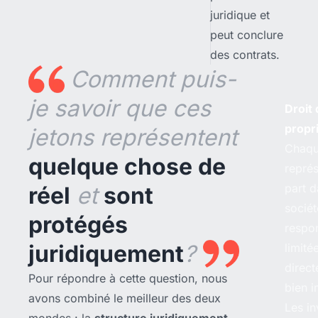
juridique et
peut conclure
des contrats.
Comment puis-
je savoir que ces
Droit
propr
jetons représentent
Chaqu
quelque chose de
repré
part d
réel
et
sont
sociét
protégés
respon
juridiquement
?
limité
direct
Pour répondre à cette question, nous
bien i
avons combiné le meilleur des deux
Les in
mondes : la
structure juridiquement