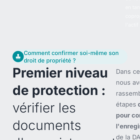
en tan
coprop
l'acti
Comment confirmer soi-même son
droit de propriété ?
Premier niveau
Dans ce
nous av
de protection :
rassemb
vérifier les
étapes
d
pour co
documents
l'enreg
de la D