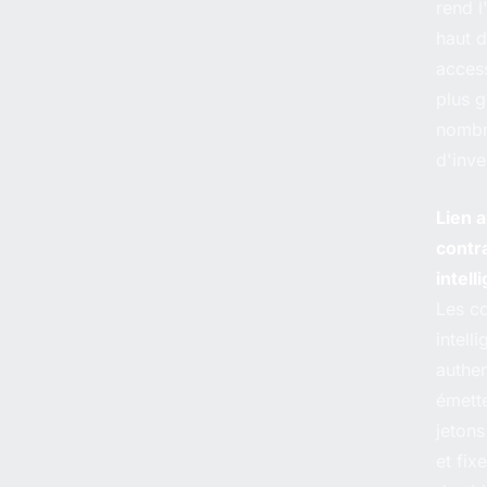
rend l
haut 
access
plus 
nomb
d'inve
Lien a
contr
intell
Les co
intell
authen
émett
jetons
et fix