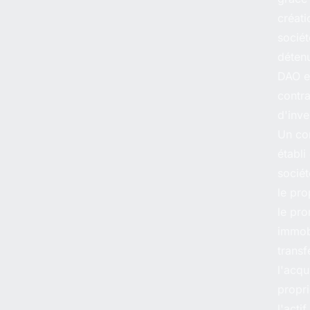
créati
sociét
déten
DAO e
contra
d'inve
Un con
établi
sociét
le pro
le pr
immobi
transf
l'acqu
propri
l'acti