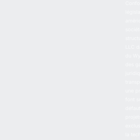
Confo
législ
améric
sociét
struct
LLC da
du Wy
des g
juridi
trans
une pr
font 
défaut
proje
exclu
la tec