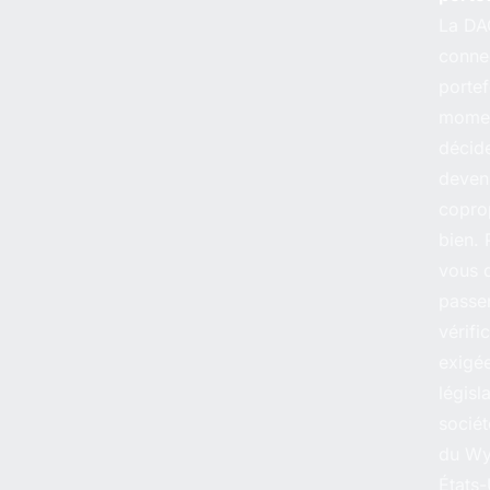
La DA
conne
portef
momen
décid
deven
coprop
bien. 
vous 
passe
vérifi
exigée
législ
sociét
du Wy
États-