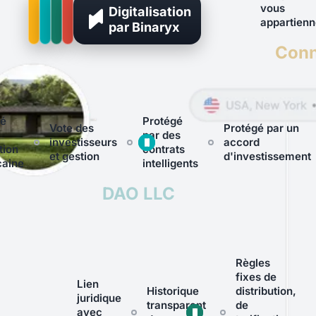
vous
Digitalisation
appartienn
par Binaryx
Conn
gé
Protégé
Vote des
Protégé par un
par des
investisseurs
accord
tion
contrats
et gestion
d'investissement
caine
intelligents
DAO LLC
Règles
fixes de
Lien
Historique
distribution,
juridique
transparent
de
avec