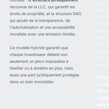
ne se 
reconnue de la LLC, qui garantit les
pas de
droits de propriété, et la structure DAO,
des je
qui ajoute de la transparence, de
numéri
l'automatisation et une accessibilité
obtie
mondiale avec une émission limitée.
droits
par u
Ce modèle hybride garantit que
organi
chaque investisseur détient non
légal
seulement un jeton impossible à
enregi
falsifier ou à émettre en plus, mais
aussi une part juridiquement protégée
Prote
dans un bien immobilier.
inves
dans 
législa
améri