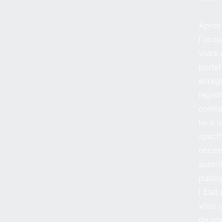
Après
l'acqu
votre 
portef
enregi
regist
contra
lié à
spécif
nécess
autori
publi
l'État
vous 
de vou