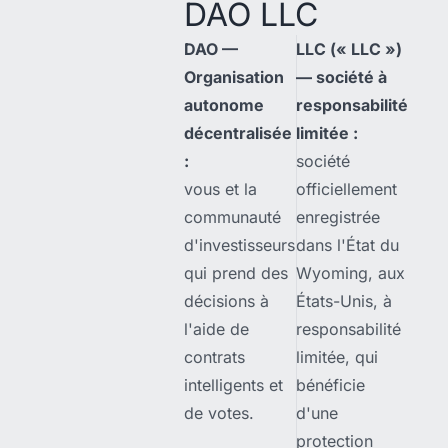
DAO LLC
DAO —
LLC (« LLC »)
Organisation
— société à
autonome
responsabilité
décentralisée
limitée :
:
société
vous et la
officiellement
communauté
enregistrée
d'investisseurs
dans l'État du
qui prend des
Wyoming, aux
décisions à
États-Unis, à
l'aide de
responsabilité
contrats
limitée, qui
intelligents et
bénéficie
de votes.
d'une
protection