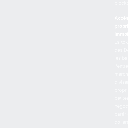
block
Accès
propr
immob
La tok
des D
les ba
l'entr
march
divisa
propri
petite
négoc
partir
dollar