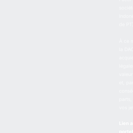
sociét
Indoné
de PT
À ce 
la DA
acquie
légale
valeur
et, pa
consé
parts,
vos je
Lien 
portef