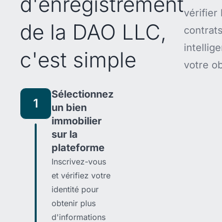
d'enregistrement
vérifier 
de la DAO LLC,
contrat
intellige
c'est simple
votre ob
Sélectionnez
1
un bien
immobilier
sur la
plateforme
Inscrivez-vous
et vérifiez votre
identité pour
obtenir plus
d'informations