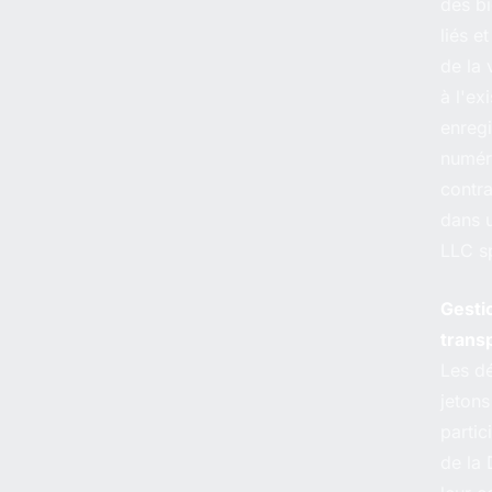
des bi
liés e
de la 
à l'ex
enreg
numér
contra
dans 
LLC s
Gesti
trans
Les d
jeton
partic
de la 