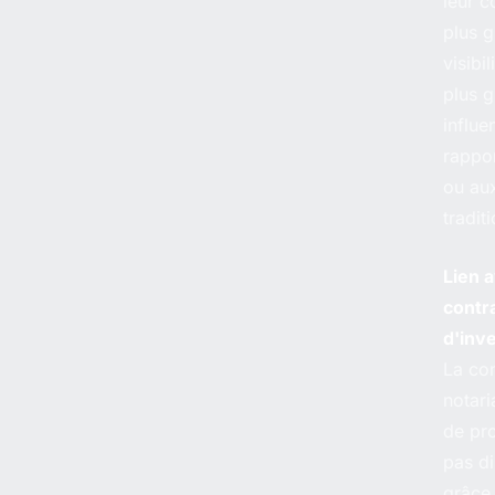
leur c
plus 
visibil
plus 
influe
rappo
ou au
tradit
Lien a
contr
d'inv
La co
notari
de pro
pas di
grâce 