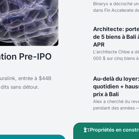
Binaryx a décroché un
dans Fin Accelerate d
l'accès qu'exigent les
pre-IPO. Voici pourquo
Architecte: porte
dépassons
de 5 biens à Bali
APR
L'architecte Chloe a d
ation Pre-IPO
000 $ sur cinq biens à 
Binaryx, avec un APR 
16,3%. Comment elle c
projets:
uralink, entrée à $44B
Au-delà du loyer
quotidien + haus
dits sans détour.
prix à Bali
Alex a cherché du rev
pendant des années —
qu'un ami lui recomma
Il possède maintenant 
biens à
Propriétés en constr