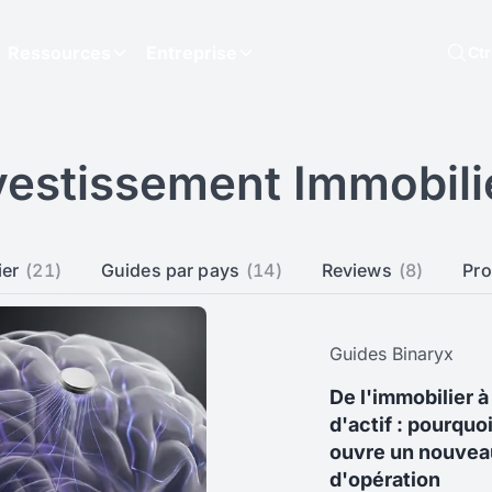
Ressources
Entreprise
Ct
vestissement Immobili
ier
(21)
Guides par pays
(14)
Reviews
(8)
Pro
Guides Binaryx
De l'immobilier à
d'actif : pourquo
ouvre un nouvea
d'opération