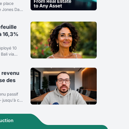
e place
e Jones Day,
 opérations
i nous
feuille
 à 16,3%
éployé 10
Bali via
mixte de
hoisit ses
: revenu
se des
enu passif
 jusqu'à ce
nde Binaryx.
plusieurs
uction