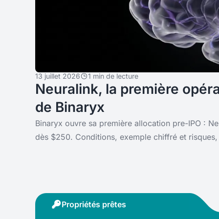
13 juillet 2026
1 min de lecture
Neuralink, la première opér
de Binaryx
Binaryx ouvre sa première allocation pre-IPO : Ne
dès $250. Conditions, exemple chiffré et risques, 
Propriétés prêtes