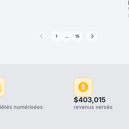
Historique des transactions avec export CSV et
PDF, et un espace Documents dédié.
1
...
15
$403,015
iétés numérisées
revenus versés