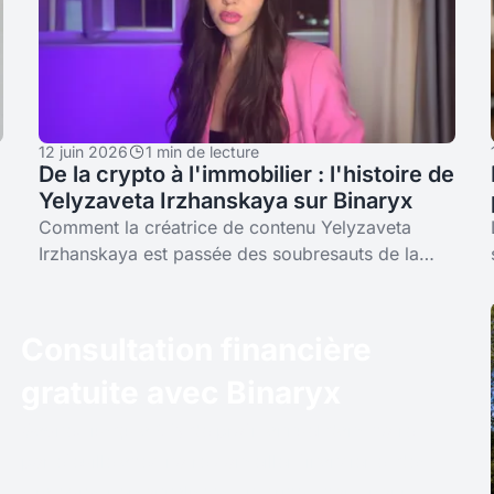
12 juin 2026
1 min de lecture
De la crypto à l'immobilier : l'histoire de
Yelyzaveta Irzhanskaya sur Binaryx
Comment la créatrice de contenu Yelyzaveta
Irzhanskaya est passée des soubresauts de la
crypto à un revenu immobilier fractionné en
dollars sur Binaryx — l'entrée, le moment KYC
Consultation financière
gratuite avec Binaryx
Gagnez jusqu'à 5% de profit annuel dans votre
portefeuille avec notre conseiller financier et des
stratégies personnalisées. Inscrivez-vous pour