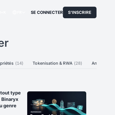
SE CONNECTER
S'INSCRIRE
rl+K
FR
er
priétés
(14)
Tokenisation & RWA
(28)
Analyses d
 tout type
i Binaryx
u genre