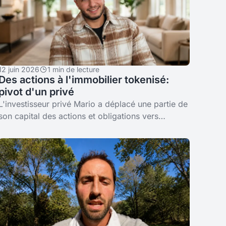
12 juin 2026
1 min de lecture
Des actions à l'immobilier tokenisé:
pivot d'un privé
L'investisseur privé Mario a déplacé une partie de
son capital des actions et obligations vers
l'immobilier tokenisé de Bali sur Binaryx. Sa thèse
de diversification.