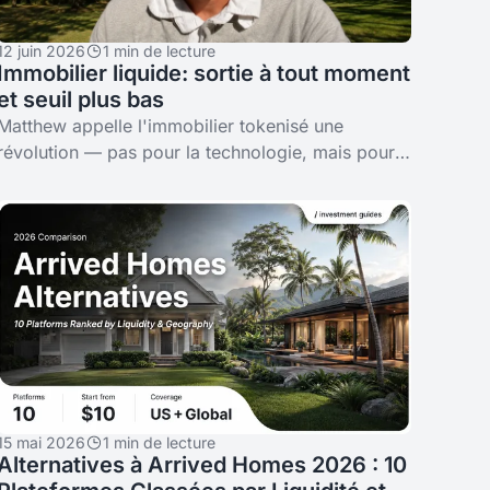
12 juin 2026
1 min de lecture
Immobilier liquide: sortie à tout moment
et seuil plus bas
Matthew appelle l'immobilier tokenisé une
révolution — pas pour la technologie, mais pour
ce qu'elle fait à l'accès des particuliers et à la
liquidité. Deux biens à Bali,
15 mai 2026
1 min de lecture
Alternatives à Arrived Homes 2026 : 10