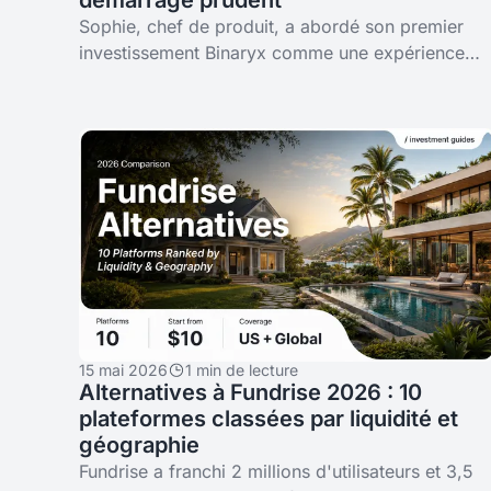
démarrage prudent
Sophie, chef de produit, a abordé son premier
investissement Binaryx comme une expérience
produit — position minimale sur une seule
location en exploitation à Bali, puis
15 mai 2026
1 min de lecture
Alternatives à Fundrise 2026 : 10
plateformes classées par liquidité et
géographie
Fundrise a franchi 2 millions d'utilisateurs et 3,5